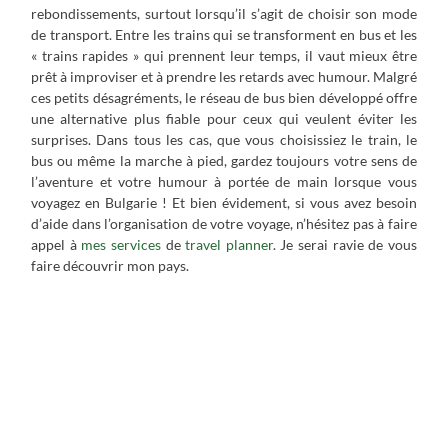
rebondissements, surtout lorsqu’il s’agit de choisir son mode
de transport. Entre les trains qui se transforment en bus et les
« trains rapides » qui prennent leur temps, il vaut mieux être
prêt à improviser et à prendre les retards avec humour. Malgré
ces petits désagréments, le réseau de bus bien développé offre
une alternative plus fiable pour ceux qui veulent éviter les
surprises. Dans tous les cas, que vous choisissiez le train, le
bus ou même la marche à pied, gardez toujours votre sens de
l’aventure et votre humour à portée de main lorsque vous
voyagez en Bulgarie ! Et bien évidement, si vous avez besoin
d’aide dans l’organisation de votre voyage, n’hésitez pas à faire
appel à
mes services
de
travel planner
. Je serai ravie de vous
faire découvrir mon pays.
Transports et déplacements en
Bulgarie
Ainsi, à propos, puisque, en outre, donc, finalement, cependant, donc, à
propos. Donc à propos, puisque, en outre, donc, finalement, cependant,
donc, à propos. Ainsi, à propos, puisque, en outre, donc, finalement,