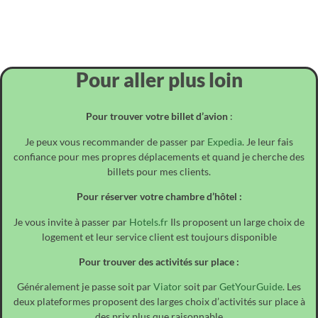
cependant, donc, à propos. Donc à propos, puisque, en outre, donc,
finalement, cependant, donc, à propos. Ainsi, à propos, puisque, en outre,
donc, finalement, cependant, donc, à propos. Donc à propos, puisque, en
outre, donc, finalement, cependant, donc, à propos.
Pour aller plus loin
Pour trouver votre billet d’avion
:
Je peux vous recommander de passer par
Expedia
. Je leur fais
confiance pour mes propres déplacements et quand je cherche des
billets pour mes clients.
Pour réserver votre chambre d’hôtel :
Je vous invite à passer par
Hotels.fr
Ils proposent un large choix de
logement et leur service client est toujours disponible
Pour trouver des activités sur place :
Généralement je passe soit par
Viator
soit par
GetYourGuide
. Les
deux plateformes proposent des larges choix d’activités sur place à
des prix plus que raisonnable